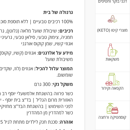
דגני בוקר וחטיפים
גרנולה של בית
100% רכיבים טבעיים | ללא תוספת סוכר
מוצרי קיטו (KETO)
רכיבים:
שיבולת שועל מלאה (גלוטן), גרע
חמניה, צימוק טבעי, סילאן טבעי, גרעיני
אגוזי קשיו, שמן קוקוס אורגני
מידע על אלרגנים
: אגוזים (קשיו, קוקוס)
משיבולת שועל
משקאות
המוצר עלול להכיל:
אגוזים (לוז, שקדים)
שומשום.
משקל נקי
: 300 גרם
הקפאה וקירור
כשר פרווה בהשגחת אלמשעלי יוסף רב 
האזורית מרום הגליל | בד"צ בית יוסף - י
לפני השימוש | בהשגחת הבד"צ מחזיקי 
כשר למהדרין מן המהדרין
קוסמטיקה ורחצה
אזהרה
: סכנת חנק לילדים מתחת לגיל 5