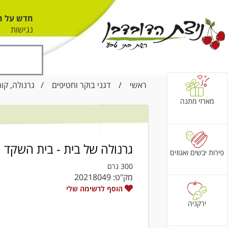
חדש על ה
נגישות
ראשי
/
דגני בוקר וחטיפים
/
גרנולה, קור
מארזי מתנה
גרנולה של בית - בית השקד
פירות יבשים ואגוזים
300 גרם
מק"ט:
20218049
הוסף לרשימה שלי
ירקניה