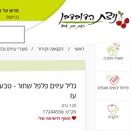
חדש על ה
נגישות
ראשי
/
הקפאה וקירור
/
מוצרי עיזים ובק
מארזי מתנה
גליל עיזים פלפל שחור - טבע
פירות יבשים ואגוזים
עז
120 גרם
מק"ט:
17244556
ירקניה
הוסף לרשימה שלי