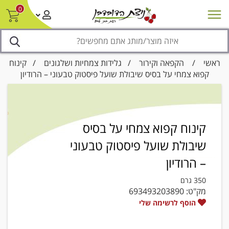
0
חדש על המדף
מבצעים
סניפים
צור קשר/ביטול הזמנה
נגישות
ראשי
/
הקפאה וקירור
/
גלידות צמחיות ושלגונים
/ קינוח
קפוא צמחי על בסיס שיבולת שועל פיסטוק טבעוני – הרודיון
קינוח קפוא צמחי על בסיס
שיבולת שועל פיסטוק טבעוני
– הרודיון
350 גרם
מק"ט:
693493203890
הוסף לרשימה שלי