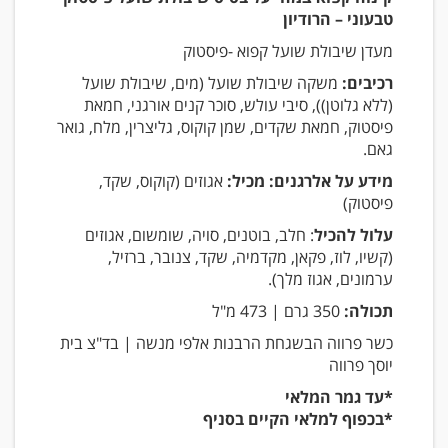
טבעוני – הרודיון
מעדן שיבולת שועל קפוא -פיסטוק
רכיבים:
משקה שיבולת שועל (מים, שיבולת שועל
(ללא גלוטן)), סיבי עולש, סוכר קנים אורגני, חמאת
פיסטוק, חמאת שקדים, שמן קוקוס, גליצרין, מלח, גואר
גאם.
מידע על אלרגנים: מכיל:
אגוזים (קוקוס, שקד,
פיסטוק)
עלול להכיל
: חלב, בוטנים, סויה, שומשום, אגוזים
(קשיו, לוז, פקאן, מקדמיה, שקד, צנובר, ברזיל,
ערמונים, אגוז מלך).
תכולה:
350 גרם | 473 מ"ל
כשר פרווה הבשגחת הרבנות אלפי מנשה | בד"צ בית
יוסך פרווה
*עד גמר המלאי
*בכפוף למלאי הקיים בסניף