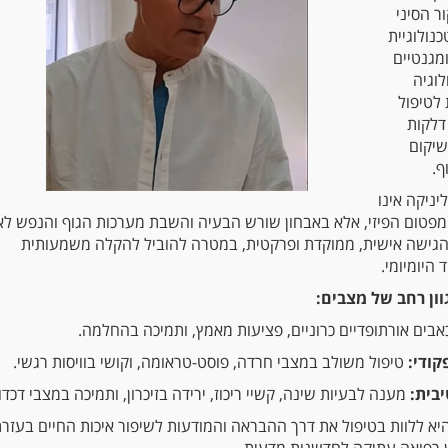
ר הסיני
כנולוגיית
מגנטיים
נולוגיה
לטיפול
דלקות
שיקום
ף.
יניקה אינו
פטום הפיזי, אלא באבחון שורש הבעיה והשבת מערכות הגוף והנפש לאי
 הגישה אישית, ממוקדת ופרקטית, במטרה להוביל להקלה משמעותית
 היומיומי.
וון רחב של מצבים:
אבים אורתופדיים כרוניים, פציעות מאמץ, ותמיכה בהחלמה.
קודי:
טיפול משולב במצבי חרדה, פוסט-טראומה, וקושי בוויסות רגשי.
יבית:
מענה לבעיות שינה, קשיי ריכוז, ירידה בזיכרון, ותמיכה במצבי דכדו
יא ללוות בטיפול את דרך ההבראה והמודעות לשיפור איכות החיים בעזר