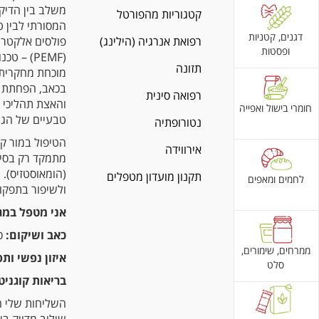
משלב בין הדיקו
קטגוריות מהפורטל
המסורתי לבין ט
דגנים, קטניות
רפואת אנרגיה (הילינג)
פולסים אלקטרו
ופסטות
(PEMF) – טכ
תזונה
מוכחת מחקרית 
בכאב, הפחתת 
רפואה סינית
והאצת תהליכי 
חומרי בישול ואפייה
טבעיים של הגו
נטורופתיה
הטיפול במור קל
אירווידה
מתמקד רק בסימ
(הומאוסטזיס).
תקנון מועדון מטפלים
לחמים ומאפים
ולשיפור בתפקוד
אני מטפל במג
כאב ושיקום:
כ
ממרחים, שימורים,
איזון נפשי ותפ
סלט
בריאות קוגניט
השליחות שלי ה