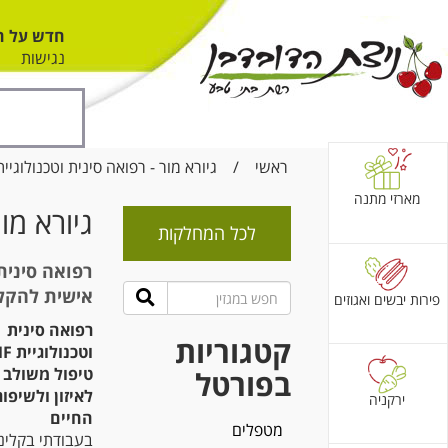
חדש על ה
נגישות
ראשי
/
גיורא מור - רפואה סינית וטכנולוגיית EMF
מארזי מתנה
גיורא מור
לכל המחלקות
אישית להקלה
פירות יבשים ואגוזים
רפואה סינית
קטגוריות
טיפול משולב 
בפורטל
לאיזון ולשיפור
ירקניה
החיים
מטפלים
בעבודתי בקליני