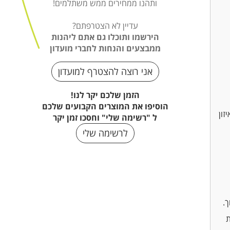
זון
ך.
ת