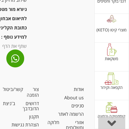
שילוב מדויק ב
דגני בוקר וחטיפים
גיורא מור מטפל 
לתיאום אבחון:
כתובת הקליני
מוצרי קיטו (KETO)
למידע נוסף :
שתף את הדף
משקאות
הקפאה וקירור
אודות
צור קשר/ביטול
הזמנה
About us
דרושים ב'ניצת
סניפים
הדובדבן'
הרשמה לאתר
קוסמטיקה ורחצה
תקנון
אזורי חלוקה
הצהרת נגישות
ומשלוחים