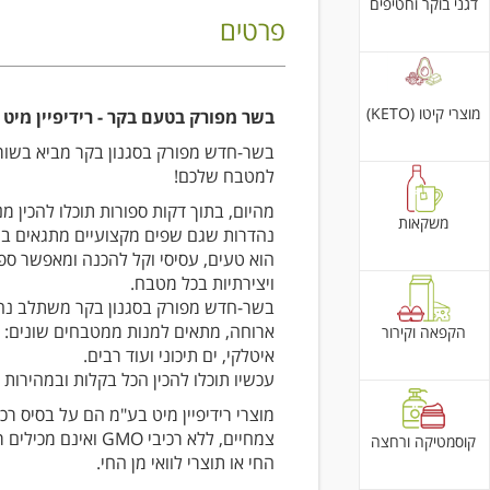
דגני בוקר וחטיפים
פרטים
מוצרי קיטו (KETO)
בשר מפורק בטעם בקר - רידיפיין מיט
בשר-חדש מפורק בסגנון בקר מביא בשו
למטבח שלכם!
מהיום, בתוך דקות ספורות תוכלו להכין מנ
משקאות
נהדרות שגם שפים מקצועיים מתגאים ב
הוא טעים, עסיסי וקל להכנה ומאפשר ספו
ויצירתיות בכל מטבח.
בשר-חדש מפורק בסגנון בקר משתלב נה
ארוחה, מתאים למנות ממטבחים שונים: א
הקפאה וקירור
איטלקי, ים תיכוני ועוד רבים.
עכשיו תוכלו להכין הכל בקלות ובמהירות 
מוצרי רידיפיין מיט בע"מ הם על בסיס רכי
צמחיים, ללא רכיבי GMO ואינם 
קוסמטיקה ורחצה
החי או תוצרי לוואי מן החי.