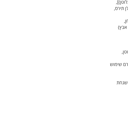
וטן)],
 תירס,
,
טן,
רם שימוש
השגחת