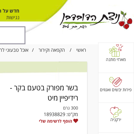
חדש על ה
נגישות
ראשי
/
הקפאה וקירור
/
אוכל טבעוני לה
מארזי מתנה
בשר מפורק בטעם בקר -
פירות יבשים ואגוזים
רידיפיין מיט
300 גרם
מק"ט:
18938829
ירקניה
הוסף לרשימה שלי