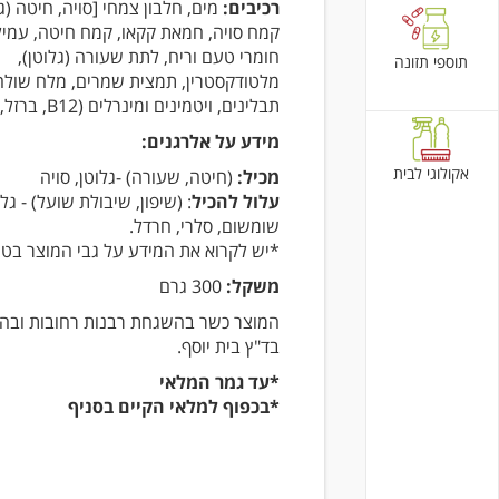
רכיבים:
מים, חלבון צמחי [סויה, חיטה (גל
קמח סויה, חמאת קקאו, קמח חיטה, עמילן
חומרי טעם וריח, לתת שעורה (גלוטן),
תוספי תזונה
מלטודקסטרין, תמצית שמרים, מלח שולחן
תבלינים, ויטמינים ומינרלים (B12, ברזל, אבץ)
מידע על אלרגנים:
אקולוגי לבית
מכיל:
(חיטה, שעורה) -גלוטן, סויה
עלול להכיל
: (שיפון, שיבולת שועל) - גלו
שומשום, סלרי, חרדל.
*יש לקרוא את המידע על גבי המוצר בט
משקל:
300 גרם
המוצר כשר בהשגחת רבנות רחובות וב
בד"ץ בית יוסף.
*עד גמר המלאי
*בכפוף למלאי הקיים בסניף