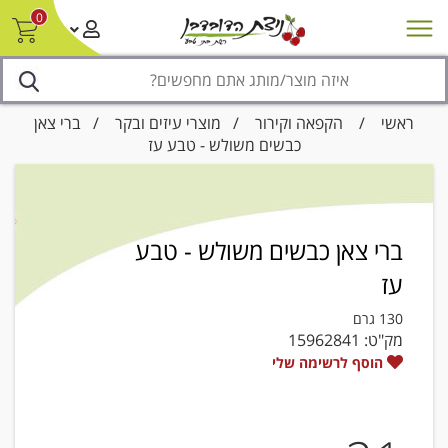
0
חדש על המדף
מבצעים
סניפים
צור קשר/ביטול הזמנה
נגישות
ראשי
/
הקפאה וקירור
/
מוצרי עיזים ובקר
/ ברי צאן
כבשים משולש - טבע עז
ברי צאן כבשים משולש - טבע
עז
130 גרם
מק"ט:
15962841
הוסף לרשימה שלי