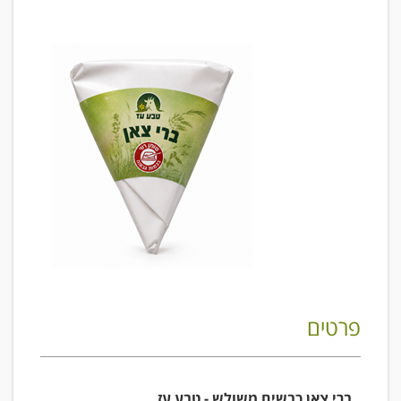
פרטים
ברי צאן כבשים משולש - טבע עז