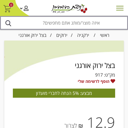
0
חדש על המדף
מבצעים
סניפים
צור קשר/ביטול הזמנה
נגישות
ראשי
/
ירקניה
/
ירוקים
/ בצל ירוק אורגני
בצל ירוק אורגני
מק"ט:
917
הוסף לרשימה שלי
מבצע: 5% הנחה לחברי מועדון
12.9
₪ לצרור