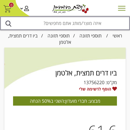
0
חדש על המדף
מבצעים
סניפים
צור קשר/ביטול הזמנה
נגישות
ראשי
/
תוספי תזונה
/
תוספי תזונה
/ ביו דרים תמצית,
אלטמן
ביו דרים תמצית, אלטמן
מק"ט:
13756220
הוסף לרשימה שלי
מבצע: חברי מועדון:השני ב50% הנחה