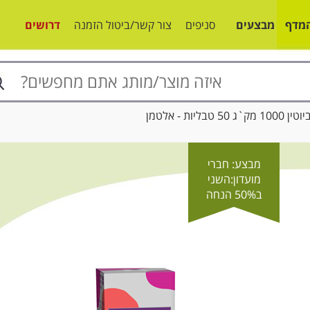
מדף
מבצעים
סניפים
צור קשר/ביטול הזמנה
דרושים
 50 טבליות - אלטמן
מבצע: חברי
מועדון:השני
ב50% הנחה