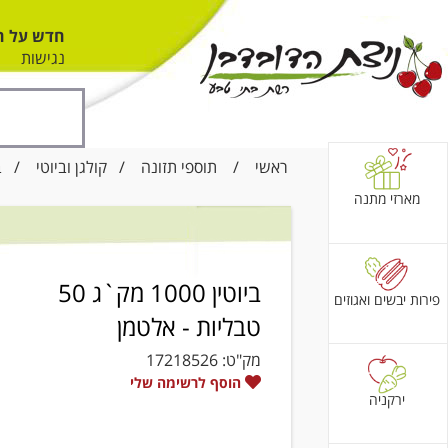
חדש על ה
נגישות
ראשי
/
תוספי תזונה
/
קולגן וביוטי
/ ביוטין 1000 מק`ג
מארזי מתנה
ביוטין 1000 מק`ג 50
פירות יבשים ואגוזים
טבליות - אלטמן
מק"ט:
17218526
הוסף לרשימה שלי
ירקניה