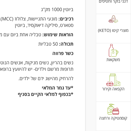
דגני בוקר וחטיפים
ביוטין 1000 מק"ג
רכיבים:
מונעי
סטארט, סיליקה דיאוקסיד, ביוטין
מוצרי קיטו (KETO)
הוראות שימוש:
טבליה אחת ביום עם מ
תכולה:
50 טבליות
כשר פרווה
משקאות
נשים בהריון, נשים מניקות, אנשים הנוט
תרופות מרשם וילדים- יש להיוועץ ברופא.
להרחיק מהישג ידם של ילדים.
*עד גמר המלאי
הקפאה וקירור
*בכפוף למלאי הקיים בסניף
קוסמטיקה ורחצה