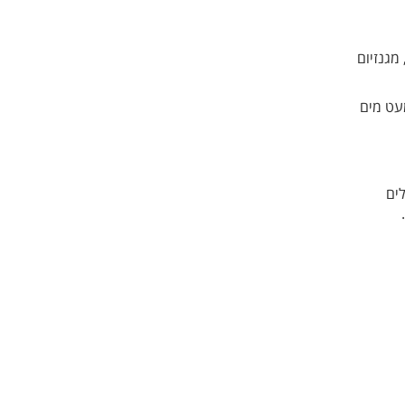
 התגיישות, צלולוז (MCC), מגנזיום
עט מים
לים