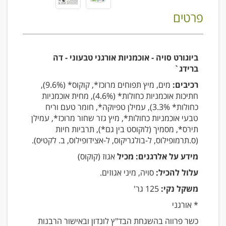
פרטים
ביוגורט סויה - אוכמניות אורגני טבעוני - דה
ברידג`
רכיבים:
מים, מיץ תפוחים מרוכז*, קוקוס* (9.6%),
חתיכות אוכמניות כחולות* (4.6%), מחית אוכמניות
כחולות* 3.3%), עמילן טפיוקה*, חומר טעם וריח
טבעי אוכמניות כחולות*, מיץ גזר שחור מרוכז*, עמילן
תירס*, מסמיך (לוקוסט בין גם*), תרביות חיות
(ס.תרמופילוס, ל-בולגריקוס, ל-אצידופילוס, ב. לקטיס).
מידע על אלרגנים: מכיל
אגוז (קוקוס)
עלול להכיל:
סויה, מיני אגוזים.
משקל נקי:
125 גר'
* אורגני
כשר פרווה בהשגחת הבד"ץ לונדון ובאישור הרבנות