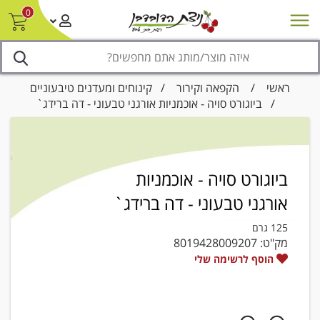
0
חדש על המדף
מבצעים
סניפים
צור קשר/ביטול הזמנה
נגישות
ראשי
/
הקפאה וקירור
/
קינוחים ומעדנים טיבעוניים
/ ביוגורט סויה - אוכמניות אורגני טבעוני - דה ברידג`
ביוגורט סויה - אוכמניות
אורגני טבעוני - דה ברידג`
125 גרם
מק"ט:
8019428009207
הוסף לרשימה שלי