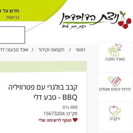
חדש על ה
נגישות
ראשי
/
הקפאה וקירור
/
אוכל טבעוני לה
מארזי מתנה
קבב בולגרי עם פטרוזיליה
פירות יבשים ואגוזים
BBQ - טבע דלי
400 גרם
מק"ט:
15673204
ירקניה
הוסף לרשימה שלי