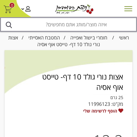
0
חדש על המדף
מבצעים
סניפים
צור קשר/ביטול הזמנה
נגישות
ראשי
/
חומרי בישול ואפייה
/
המטבח האסייתי
/ אצות
נורי גולד 10 דף- טייסט אוף אסיה
אצות נורי גולד 10 דף- טייסט
אוף אסיה
25 גרם
מק"ט:
11996123
הוסף לרשימה שלי