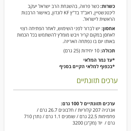
כשרות:
כשר פרווה, בהשגחת הרב ישראל יעקב
ליכטנשטיין, ראב"ד בד"ץ KF לונדון, באישור הרבנות
הראשית לישראל.
אחסון:
יש לברור לפני השימוש, לאחר הפתיחה רצוי
לאחסן במקום קריר ויבש מומלץ להשתמש בכל הכמות
באותו יום בו נפתחה האריזה.
תכולה:
10 יחידות (25 גרם)
*עד גמר המלאי
*בכפוף למלאי הקיים בסניף
ערכים תזונתיים
ערכים תזונתיים ל 100 גרם:
אנרגיה 207 קלוריות / חלבונים 26.7 גרם /
פחמימות 22.5 גרם / שומנים 1.1 גרם / נתרן 710
גרם / יוד (מק"ג) 3200