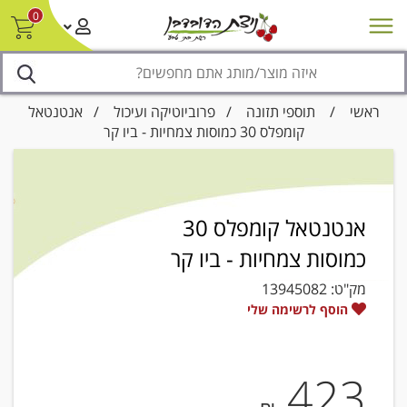
0
חדש על המדף
מבצעים
סניפים
צור קשר/ביטול הזמנה
נגישות
ראשי
/
תוספי תזונה
/
פרוביוטיקה ועיכול
/ אנטנטאל
קומפלס 30 כמוסות צמחיות - ביו קר
אנטנטאל קומפלס 30
כמוסות צמחיות - ביו קר
מק"ט:
13945082
הוסף לרשימה שלי
423