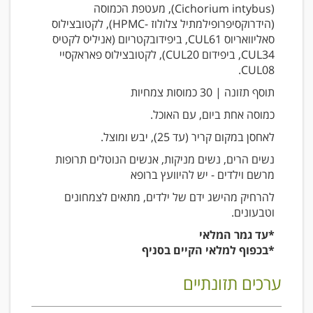
(Cichorium intybus), מעטפת הכמוסה
(הידרוקסיפרופילמתיל צלולוז -HPMC), לקטובצילוס
סאליוואריוס CUL61, ביפידובקטריום (אניליס לקטיס
CUL34, ביפידום CUL20), לקטובצילוס פאראקסיי
CUL08.
תוסף תזונה | 30 כמוסות צמחיות
כמוסה אחת ביום, עם האוכל.
לאחסן במקום קריר (עד 25), יבש ומוצל.
נשים הרים, נשים מניקות, אנשים הנוטלים תרופות
מרשם וילדים - יש להיוועץ ברופא
להרחיק מהישג ידם של ילדים, מתאים לצמחונים
וטבעונים.
*עד גמר המלאי
*בכפוף למלאי הקיים בסניף
ערכים תזונתיים