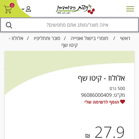
0
חדש על המדף
מבצעים
סניפים
צור קשר/ביטול הזמנה
נגישות
ראשי
/
חומרי בישול ואפייה
/
סוכר ותחליפיו
/ אלולוז -
קיטו שף
אלולוז - קיטו שף
500 גרם
מק"ט:
96086000409
הוסף לרשימה שלי
27.9
₪