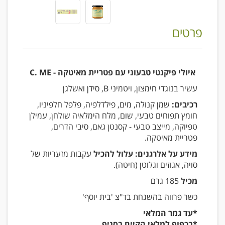
פרטים
איולי פיקנטי טבעוני עם פטריית מאיטקה - C. ME
עשיר בנוגדי חימצון, ויטמיני B, סידן ואשלגן
רכיבים:
שמן קנולה, מים, פילדלפיה, פלפל חלפיניו,
חומץ תפוחים טבעי, שום, מלח הימלאיה שולחן, עמילן
טפיוקה, מייצב טבעי - קסנטן גאם, סיבי הדרים,
פטריית מאיטקה.
מידע על אלרגנים: עלול להכיל
עקבות מזעריות של
סויה, אגוזים וגלוטן (חיטה).
מכיל
185 גרם
כשר פרווה בהשגחת בד"צ 'בית יוסף'
*עד גמר המלאי
*בכפוף למלאי הקיים בסניף