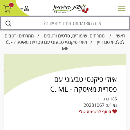
0
חדש על המדף
מבצעים
סניפים
צור קשר/ביטול הזמנה
נגישות
ראשי
/
ממרחים, שימורים, סלטים ורטבים
/
ממרחים ורטבים
לסלט ולסנדוויץ
/ איולי פיקנטי טבעוני עם פטריית מאיטקה - C.
ME
איולי פיקנטי טבעוני עם
פטריית מאיטקה - C. ME
185 גרם
מק"ט:
20281067
הוסף לרשימה שלי