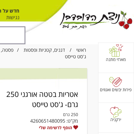
חדש על ה
נגישות
ראשי
/
דגנים, קטניות ופסטות
/
פסטה, א
ג'סט טייסט
מארזי מתנה
פירות יבשים ואגוזים
אטריות בטטה אורגני 250
גרם- ג'סט טייסט
250 גרם
ירקניה
מק"ט:
4260651480095
הוסף לרשימה שלי