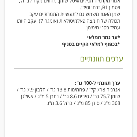
אגוזי מקדמיה מכילים 70% שומן, מהווים מקור לברזל,
ויטמין B1, זרחן וסידן.
שמן האגוז משמש גם לתעשיית התמרוקים עקב
תכולה של חומצה פאלמיטולאית (אומגה 7) ועקב היותו
עמיד בפני חימצון.
*עד גמר המלאי
*בכפוף למלאי הקיים בסניף
ערכים תזונתיים
ערך תזונתי ל-100 גר':
אנרגיה 718 קל' / פחמימות 13.8 גר' / חלבון 7.9 גר' /
שומן 75.7 גר' / סיבים 8.6 גר' / נתרן 5 מ"ג / אשלגן
368 מ"ג / סידן 85 מ"ג / ברזל 3.6 מ"ג