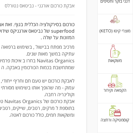
דגני בוקר וחטיפים
אבקת כורכום אורגני - נביטאס נטורלס
כורכום בסירקולציה הכללית בגוף. זאת א
superfood של נביטאס אורגניקס שי
מוצרי קיטו (KETO)
המזונות על שלה .
מרכיב מפתח בבישול , בשימוש ברפואה אי
עתיקה במשך מאות שנים.
Navitas Organics בחרו ב איכות פרמי
משקאות
שמתחשבת בכמות הכורכומין באבקה. ה
לאבקת כורכום יש טעם חם וחריף ייחודי,
עמוק - מה שהופך אותו בשימוש מסורתי 
הקפאה וקירור
וקולינריה רחבה.
אבקת כורכום 
בתוספת ל מרקים, רטבים, שייקים, רטבי
ומשקאות חמים, כולל כורכום לאטה.
קוסמטיקה ורחצה