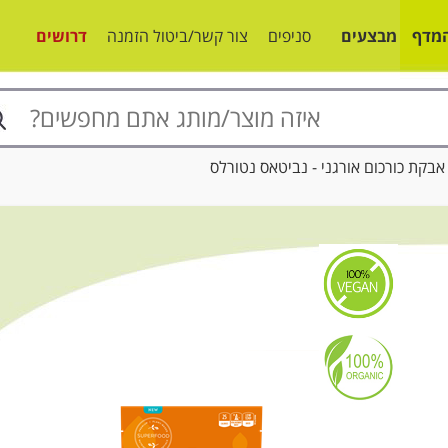
מדף
מבצעים
סניפים
צור קשר/ביטול הזמנה
דרושים
ת כורכום אורגני - נביטאס נטורלס