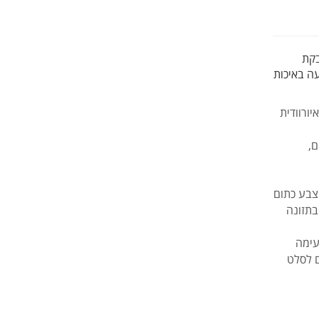
בקת
דועה באיכות
ורוודית
ום,
 צבע כתום
בתזונה
של Navitas Organics טעימה
ם לסלט