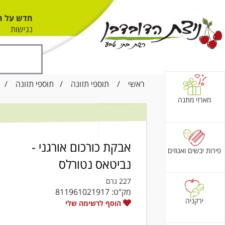
חדש על ה
נגישות
ראשי
/
תוספי תזונה
/
תוספי תזונה
/ אבק
מארזי מתנה
אבקת כורכום אורגני -
פירות יבשים ואגוזים
נביטאס נטורלס
227 גרם
מק"ט:
811961021917
ירקניה
הוסף לרשימה שלי